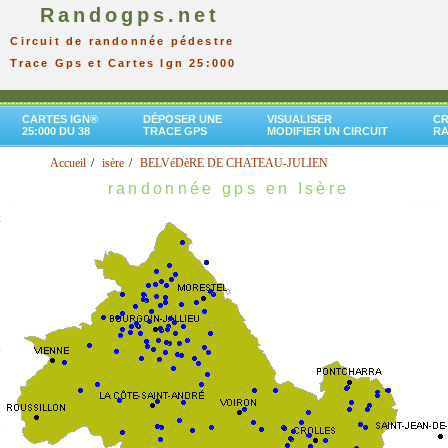
Randogps.net
Circuit de randonnée pédestre
Trace Gps et Cartes Ign 25:000
CARTES IGN®
DÉPOSER UNE
VISUALISER
CR
25:000 DU 38
TRACE GPS
MODIFIER UN CIRCUIT
R
Accueil
isère
BELVéDèRE DE CHATEAU-JULIEN
randonnée gps en Isère