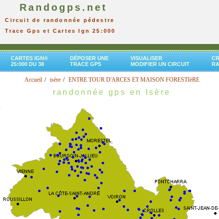
Randogps.net
Circuit de randonnée pédestre
Trace Gps et Cartes Ign 25:000
CARTES IGN®
DÉPOSER UNE
VISUALISER
CR
25:000 DU 38
TRACE GPS
MODIFIER UN CIRCUIT
R
Accueil
isère
ENTRE TOUR D'ARCES ET MAISON FORESTIèRE
randonnée gps en Isère