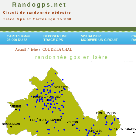
Randogps.net
Circuit de randonnée pédestre
Trace Gps et Cartes Ign 25:000
CARTES IGN®
DÉPOSER UNE
VISUALISER
CR
25:000 DU 38
TRACE GPS
MODIFIER UN CIRCUIT
R
Accueil
isère
COL DE LA CHAL
randonnée gps en Isère