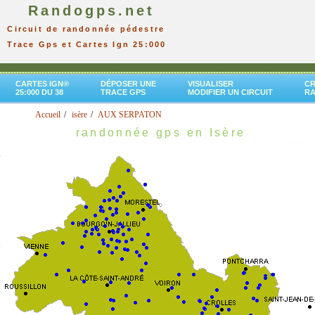
Randogps.net
Circuit de randonnée pédestre
Trace Gps et Cartes Ign 25:000
CARTES IGN®
DÉPOSER UNE
VISUALISER
CR
25:000 DU 38
TRACE GPS
MODIFIER UN CIRCUIT
R
Accueil
isère
AUX SERPATON
randonnée gps en Isère