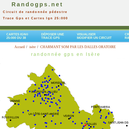
Randogps.net
Circuit de randonnée pédestre
Trace Gps et Cartes Ign 25:000
CARTES IGN®
DÉPOSER UNE
VISUALISER
CR
25:000 DU 38
TRACE GPS
MODIFIER UN CIRCUIT
R
Accueil
isère
CHARMANT SOM PAR LES DALLES ORATOIRE
randonnée gps en Isère