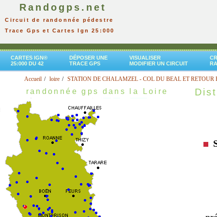
Randogps.net
Circuit de randonnée pédestre
Trace Gps et Cartes Ign 25:000
CARTES IGN®
DÉPOSER UNE
VISUALISER
CR
25:000 DU 42
TRACE GPS
MODIFIER UN CIRCUIT
R
Accueil
loire
STATION DE CHALAMZEL - COL DU BEAL ET RETOUR P
Dist
randonnée gps dans la Loire
S