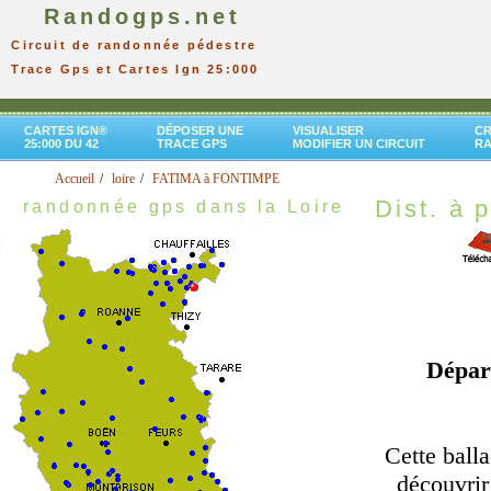
Randogps.net
Circuit de randonnée pédestre
Trace Gps et Cartes Ign 25:000
CARTES IGN®
DÉPOSER UNE
VISUALISER
CR
25:000 DU 42
TRACE GPS
MODIFIER UN CIRCUIT
R
Accueil
loire
FATIMA à FONTIMPE
Dist. à p
randonnée gps dans la Loire
Dépar
Cette ball
découvrir