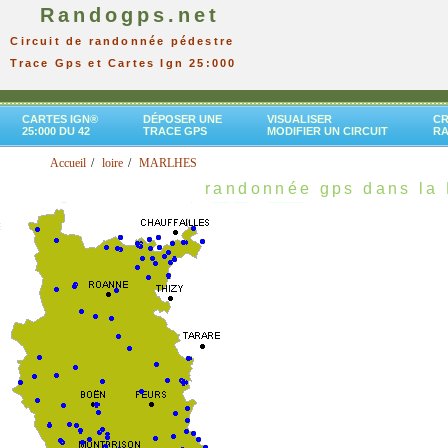
Randogps.net
Circuit de randonnée pédestre
Trace Gps et Cartes Ign 25:000
CARTES IGN®
DÉPOSER UNE
VISUALISER
CR
25:000 DU 42
TRACE GPS
MODIFIER UN CIRCUIT
R
Accueil
loire
MARLHES
randonnée gps dans la 