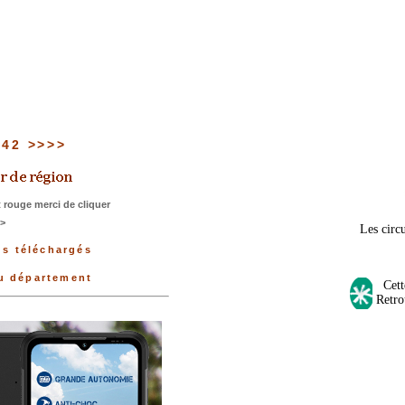
u 42 >>>>
 rouge merci de cliquer
>>
Les circu
us téléchargés
du département
Cette
Retro