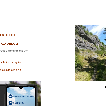
 46 >>>>
rouge merci de cliquer
>
s téléchargés
u département