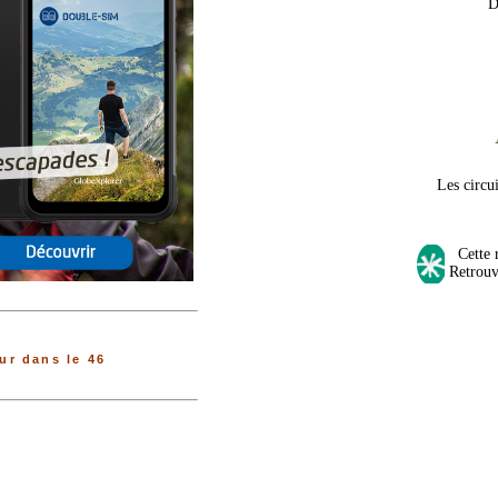
D
Les circu
Cette r
Retrouv
r dans le 46