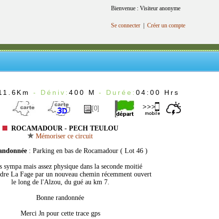
Bienvenue : Visiteur anonyme
Se connecter
|
Créer un compte
11.6Km
- Déniv:
400 M
- Durée:
04:00 Hrs
[0]
ROCAMADOUR - PECH TEULOU
Mémoriser ce circuit
randonnée
: Parking en bas de Rocamadour ( Lot 46 )
s sympa mais assez physique dans la seconde moitié
ndre La Fage par un nouveau chemin récemment ouvert
le long de l'Alzou, du gué au km 7.
Bonne randonnée
Merci Jn pour cette trace gps