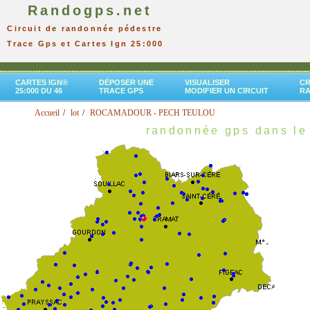
Randogps.net
Circuit de randonnée pédestre
Trace Gps et Cartes Ign 25:000
CARTES IGN®
DÉPOSER UNE
VISUALISER
CR
25:000 DU 46
TRACE GPS
MODIFIER UN CIRCUIT
R
Accueil
lot
ROCAMADOUR - PECH TEULOU
randonnée gps dans le