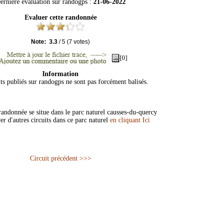
ernière évaluation sur
randogps
:
21-06-2022
Evaluer cette randonnée
Note:
3.3
/
5
(
7
votes)
[0]
Information
its publiés sur randogps ne sont pas forcément balisés.
andonnée se situe dans le parc naturel causses-du-quercy
er d'autres circuits dans ce parc naturel
en cliquant Ici
Circuit précédent >>>