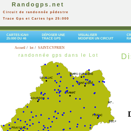
Randogps.net
Circuit de randonnée pédestre
Trace Gps et Cartes Ign 25:000
CARTES IGN®
DÉPOSER UNE
VISUALISER
CR
25:000 DU 46
TRACE GPS
MODIFIER UN CIRCUIT
R
Accueil
lot
SAINT-CYPRIEN
Di
randonnée gps dans le Lot