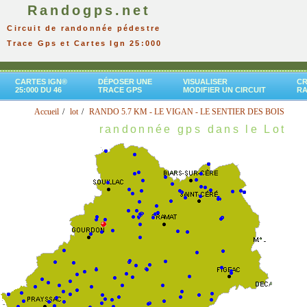
Randogps.net
Circuit de randonnée pédestre
Trace Gps et Cartes Ign 25:000
CARTES IGN®
DÉPOSER UNE
VISUALISER
CR
25:000 DU 46
TRACE GPS
MODIFIER UN CIRCUIT
R
Accueil
lot
RANDO 5.7 KM - LE VIGAN - LE SENTIER DES BOIS
randonnée gps dans le Lot