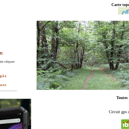
Carte to
>
de cliquer
rgés
ment
Toutes 
Circuit gps 