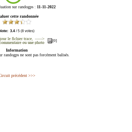
luation sur
randogps
:
11-11-2022
aluer cette randonnée
Note:
3.4
/
5
(
8
votes)
[0]
Information
sur randogps ne sont pas forcément balisés.
Circuit précédent >>>