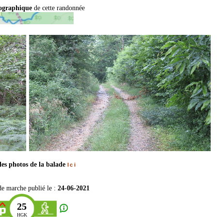
pographique
de cette randonnée
les photos de la balade
Ici
de marche publié le :
24-06-2021
25
HGK