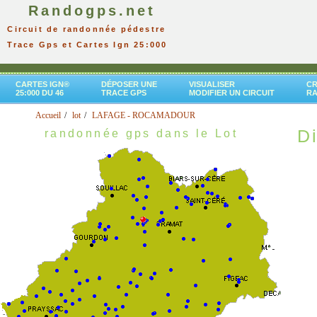
Randogps.net
Circuit de randonnée pédestre
Trace Gps et Cartes Ign 25:000
CARTES IGN®
DÉPOSER UNE
VISUALISER
CR
25:000 DU 46
TRACE GPS
MODIFIER UN CIRCUIT
R
Accueil
lot
LAFAGE - ROCAMADOUR
Di
randonnée gps dans le Lot