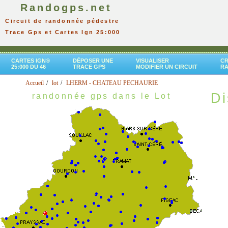
Randogps.net
Circuit de randonnée pédestre
Trace Gps et Cartes Ign 25:000
CARTES IGN®
DÉPOSER UNE
VISUALISER
CR
25:000 DU 46
TRACE GPS
MODIFIER UN CIRCUIT
R
Accueil
lot
LHERM - CHATEAU PECHAURIE
Di
randonnée gps dans le Lot