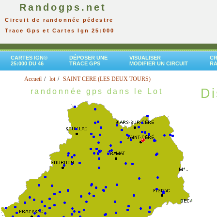
Randogps.net
Circuit de randonnée pédestre
Trace Gps et Cartes Ign 25:000
CARTES IGN®
DÉPOSER UNE
VISUALISER
CR
25:000 DU 46
TRACE GPS
MODIFIER UN CIRCUIT
R
Accueil
lot
SAINT CERE (LES DEUX TOURS)
Di
randonnée gps dans le Lot