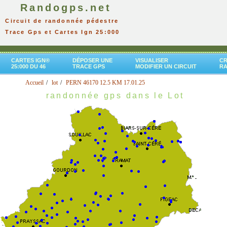
Randogps.net
Circuit de randonnée pédestre
Trace Gps et Cartes Ign 25:000
CARTES IGN®
DÉPOSER UNE
VISUALISER
CR
25:000 DU 46
TRACE GPS
MODIFIER UN CIRCUIT
R
Accueil
lot
PERN 46170 12.5 KM 17.01.25
randonnée gps dans le Lot