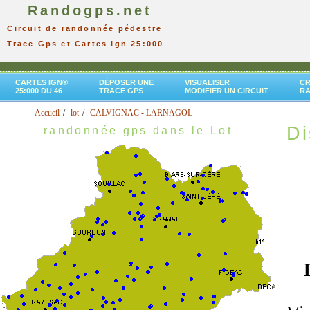
Randogps.net
Circuit de randonnée pédestre
Trace Gps et Cartes Ign 25:000
CARTES IGN®
DÉPOSER UNE
VISUALISER
CR
25:000 DU 46
TRACE GPS
MODIFIER UN CIRCUIT
R
Accueil
lot
CALVIGNAC - LARNAGOL
Di
randonnée gps dans le Lot