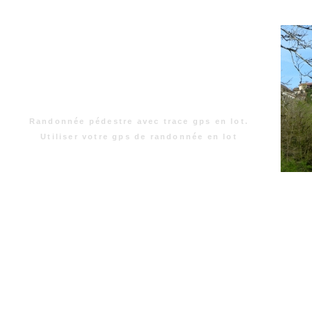
Randonnée pédestre avec trace gps en lot.
Utiliser votre gps de randonnée en lot