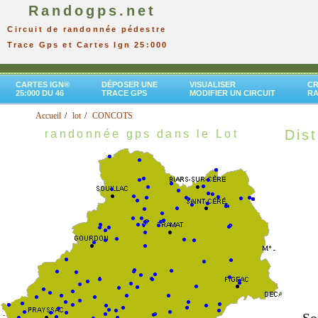
Randogps.net
Circuit de randonnée pédestre
Trace Gps et Cartes Ign 25:000
CARTES IGN®
DÉPOSER UNE
VISUALISER
CR
25:000 DU 46
TRACE GPS
MODIFIER UN CIRCUIT
R
Accueil
lot
CONCOTS
Dist
randonnée gps dans le Lot