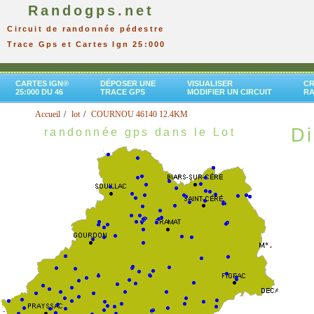
Randogps.net
Circuit de randonnée pédestre
Trace Gps et Cartes Ign 25:000
CARTES IGN®
DÉPOSER UNE
VISUALISER
CR
25:000 DU 46
TRACE GPS
MODIFIER UN CIRCUIT
R
Accueil
lot
COURNOU 46140 12.4KM
Di
randonnée gps dans le Lot