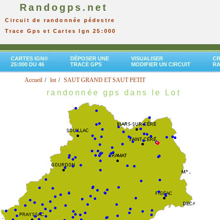
Randogps.net
Circuit de randonnée pédestre
Trace Gps et Cartes Ign 25:000
CARTES IGN®
DÉPOSER UNE
VISUALISER
CR
25:000 DU 46
TRACE GPS
MODIFIER UN CIRCUIT
R
Accueil
lot
SAUT GRAND ET SAUT PETIT
randonnée gps dans le Lot