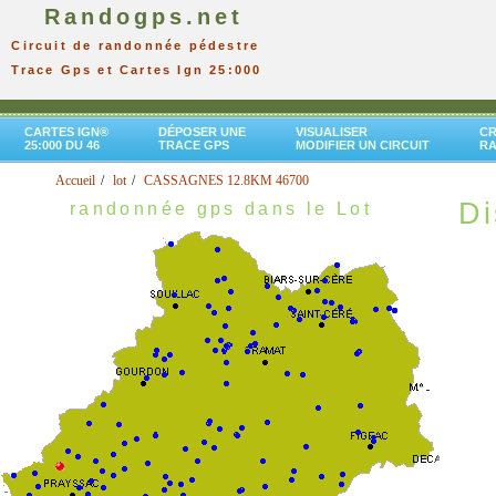
Randogps.net
Circuit de randonnée pédestre
Trace Gps et Cartes Ign 25:000
CARTES IGN®
DÉPOSER UNE
VISUALISER
CR
25:000 DU 46
TRACE GPS
MODIFIER UN CIRCUIT
R
Accueil
lot
CASSAGNES 12.8KM 46700
Di
randonnée gps dans le Lot