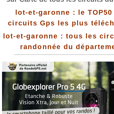
lot-et-garonne : le TOP50
circuits Gps les plus téléc
lot-et-garonne : tous les cir
randonnée du départem