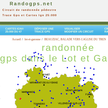
Randogps.net
Circuit de randonnée pédestre
Trace Gps et Cartes Ign 25:000
CARTES IGN®
DÉPOSER UNE
VISUALISER
CR
25:000 DU 47
TRACE GPS
MODIFIER UN CIRCUIT
R
Accueil
lot-et-garonne
BEAUZIAC, BALADE VERS L'éGLISE DU TREN
randonnée
gps dans le Lot et G