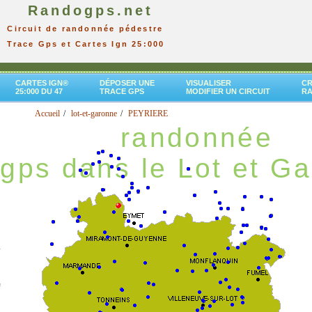
Randogps.net
Circuit de randonnée pédestre
Trace Gps et Cartes Ign 25:000
CARTES IGN®
DÉPOSER UNE
VISUALISER
CR
25:000 DU 47
TRACE GPS
MODIFIER UN CIRCUIT
R
Accueil
lot-et-garonne
PEYRIERE
randonnée
gps dans le Lot et G