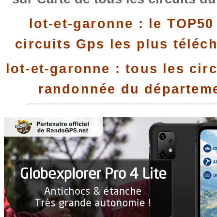
lot-et-garonne : le TOP50
circuits Gps les plus téléc
lot-et-garonne : tous les cir
randonnée du départem