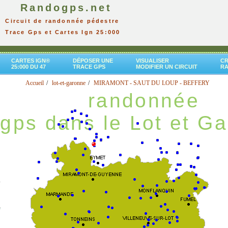
Randogps.net
Circuit de randonnée pédestre
Trace Gps et Cartes Ign 25:000
CARTES IGN®
DÉPOSER UNE
VISUALISER
CR
25:000 DU 47
TRACE GPS
MODIFIER UN CIRCUIT
R
Accueil
lot-et-garonne
MIRAMONT - SAUT DU LOUP - BEFFERY
randonnée
gps dans le Lot et G