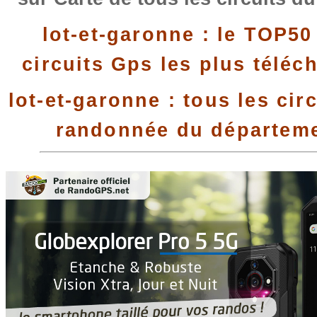
lot-et-garonne : le TOP50
circuits Gps les plus téléc
lot-et-garonne : tous les cir
randonnée du départem