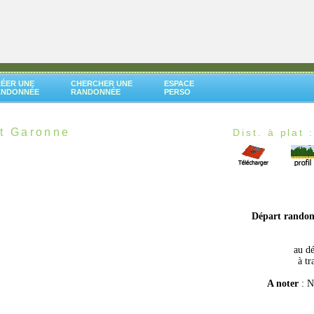
ÉER UNE
CHERCHER UNE
ESPACE
ANDONNÉE
RANDONNÉE
PERSO
et Garonne
Dist. à plat 
Départ rando
au dé
à tr
A noter
: N