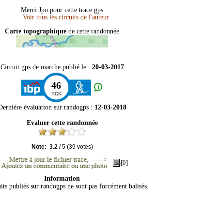
Merci Jpo pour cette trace gps
Carte topographique
de cette randonnée
Circuit gps de marche publié le :
20-03-2017
46
HGK
Dernière évaluation sur
randogps
:
12-03-2018
Evaluer cette randonnée
Note:
3.2
/
5
(
39
votes)
[0]
Information
its publiés sur randogps ne sont pas forcément balisés.