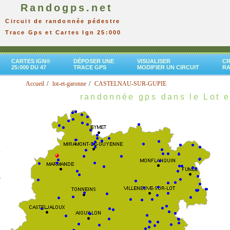
Randogps.net
Circuit de randonnée pédestre
Trace Gps et Cartes Ign 25:000
CARTES IGN®
DÉPOSER UNE
VISUALISER
CR
25:000 DU 47
TRACE GPS
MODIFIER UN CIRCUIT
R
Accueil
lot-et-garonne
CASTELNAU-SUR-GUPIE
randonnée gps dans le Lot 