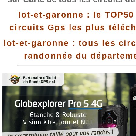
lot-et-garonne : le TOP50
circuits Gps les plus téléc
lot-et-garonne : tous les cir
randonnée du départem