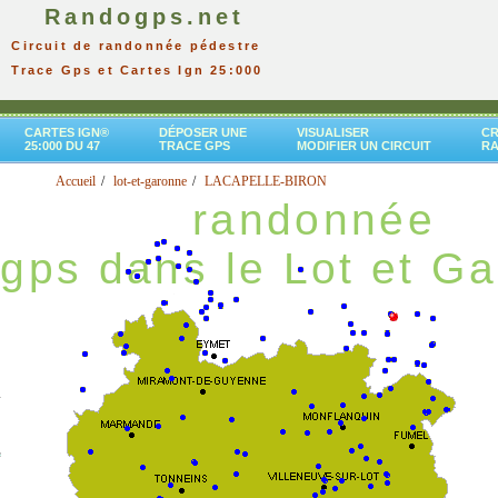
Randogps.net
Circuit de randonnée pédestre
Trace Gps et Cartes Ign 25:000
CARTES IGN®
DÉPOSER UNE
VISUALISER
CR
25:000 DU 47
TRACE GPS
MODIFIER UN CIRCUIT
R
Accueil
lot-et-garonne
LACAPELLE-BIRON
randonnée
gps dans le Lot et G