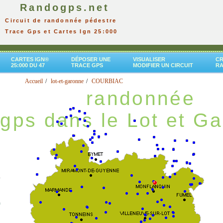
Randogps.net
Circuit de randonnée pédestre
Trace Gps et Cartes Ign 25:000
CARTES IGN®
DÉPOSER UNE
VISUALISER
CR
25:000 DU 47
TRACE GPS
MODIFIER UN CIRCUIT
R
Accueil
lot-et-garonne
COURBIAC
randonnée
gps dans le Lot et G