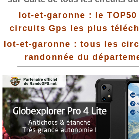
lot-et-garonne : le TOP50
circuits Gps les plus téléc
lot-et-garonne : tous les cir
randonnée du départem