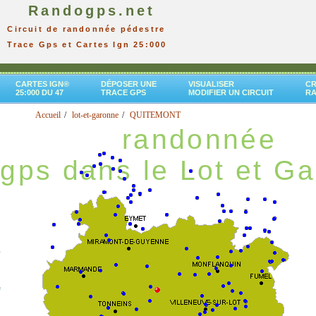
Randogps.net
Circuit de randonnée pédestre
Trace Gps et Cartes Ign 25:000
CARTES IGN®
DÉPOSER UNE
VISUALISER
CR
25:000 DU 47
TRACE GPS
MODIFIER UN CIRCUIT
R
Accueil
lot-et-garonne
QUITEMONT
randonnée
gps dans le Lot et G