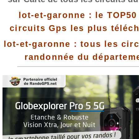
lot-et-garonne : le TOP50
circuits Gps les plus téléc
lot-et-garonne : tous les cir
randonnée du départem