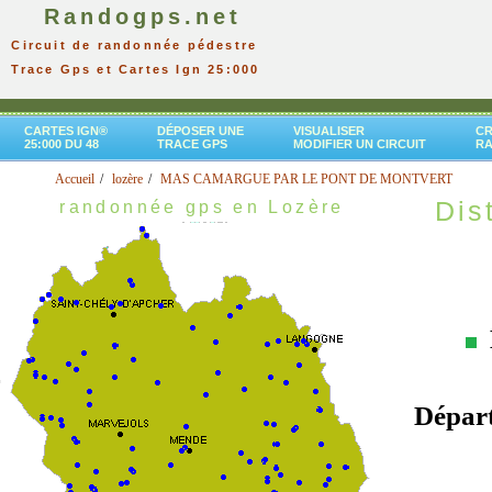
Randogps.net
Circuit de randonnée pédestre
Trace Gps et Cartes Ign 25:000
CARTES IGN®
DÉPOSER UNE
VISUALISER
CR
25:000 DU 48
TRACE GPS
MODIFIER UN CIRCUIT
R
Accueil
lozère
MAS CAMARGUE PAR LE PONT DE MONTVERT
Dist
randonnée gps en Lozère
Dépar