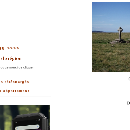
 48 >>>>
rouge merci de cliquer
us téléchargés
du département
D