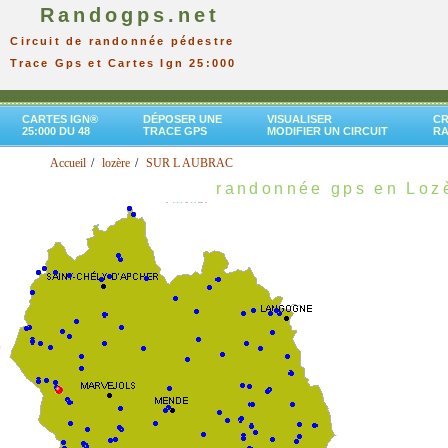
Randogps.net
Circuit de randonnée pédestre
Trace Gps et Cartes Ign 25:000
CARTES IGN®
DÉPOSER UNE
VISUALISER
CR
25:000 DU 48
TRACE GPS
MODIFIER UN CIRCUIT
R
Accueil
lozère
SUR L AUBRAC
randonnée gps en Loz