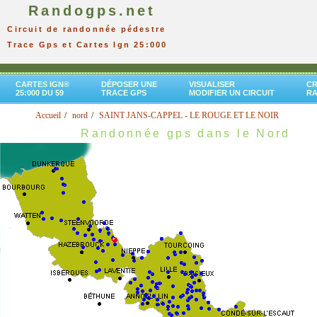
Randogps.net
Circuit de randonnée pédestre
Trace Gps et Cartes Ign 25:000
CARTES IGN®
DÉPOSER UNE
VISUALISER
CR
25:000 DU 59
TRACE GPS
MODIFIER UN CIRCUIT
R
Accueil
nord
SAINT JANS-CAPPEL - LE ROUGE ET LE NOIR
Randonnée gps dans le Nord