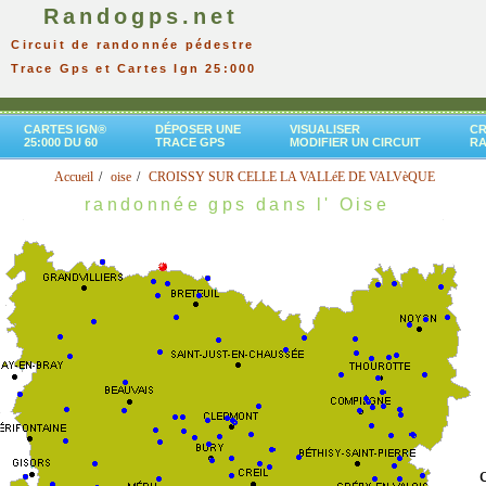
Randogps.net
Circuit de randonnée pédestre
Trace Gps et Cartes Ign 25:000
CARTES IGN®
DÉPOSER UNE
VISUALISER
CR
25:000 DU 60
TRACE GPS
MODIFIER UN CIRCUIT
R
Accueil
oise
CROISSY SUR CELLE LA VALLéE DE VALVèQUE
randonnée gps dans l' Oise