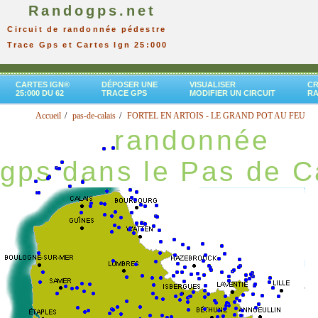
Randogps.net
Circuit de randonnée pédestre
Trace Gps et Cartes Ign 25:000
CARTES IGN®
DÉPOSER UNE
VISUALISER
CR
25:000 DU 62
TRACE GPS
MODIFIER UN CIRCUIT
R
Accueil
pas-de-calais
FORTEL EN ARTOIS - LE GRAND POT AU FEU
randonnée
gps dans le Pas de C