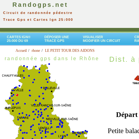
Randogps.net
Circuit de randonnée pédestre
Trace Gps et Cartes Ign 25:000
CARTES IGN®
DÉPOSER UNE
VISUALISER
CR
25:000 DU 69
TRACE GPS
MODIFIER UN CIRCUIT
R
Accueil
rhone
LE PETIT TOUR DES AIDONS
Dist. à 
randonnée gps dans le Rhône
Départ
Petite bala