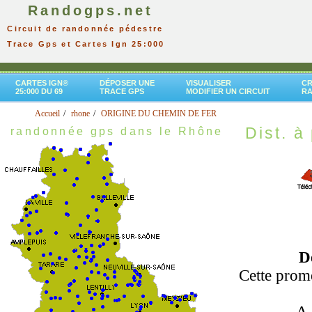
Randogps.net
Circuit de randonnée pédestre
Trace Gps et Cartes Ign 25:000
CARTES IGN®
DÉPOSER UNE
VISUALISER
CR
25:000 DU 69
TRACE GPS
MODIFIER UN CIRCUIT
R
Accueil
rhone
ORIGINE DU CHEMIN DE FER
Dist. à 
randonnée gps dans le Rhône
D
Cette prom
A 