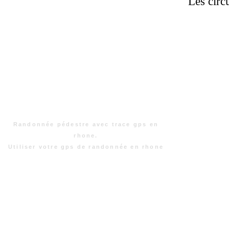
Les circ
Randonnée pédestre avec trace gps en
rhone.
Utiliser votre gps de randonnée en rhone