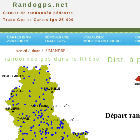
Randogps.net
Circuit de randonnée pédestre
Trace Gps et Cartes Ign 25:000
CARTES IGN®
DÉPOSER UNE
VISUALISER
CR
25:000 DU 69
TRACE GPS
MODIFIER UN CIRCUIT
R
Accueil
rhone
SIMANDRE
Dist. à p
randonnée gps dans le Rhône
Départ ra