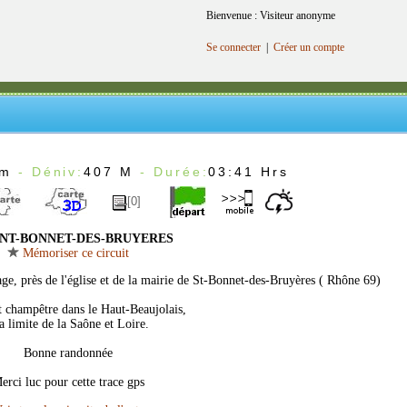
Bienvenue : Visiteur anonyme
Se connecter
|
Créer un compte
Km
- Déniv:
407 M
- Durée:
03:41 Hrs
[0]
NT-BONNET-DES-BRUYERES
Mémoriser ce circuit
lage, près de l'église et de la mairie de St-Bonnet-des-Bruyères ( Rhône 69)
t champêtre dans le Haut-Beaujolais,
la limite de la Saône et Loire.
Bonne randonnée
erci luc pour cette trace gps