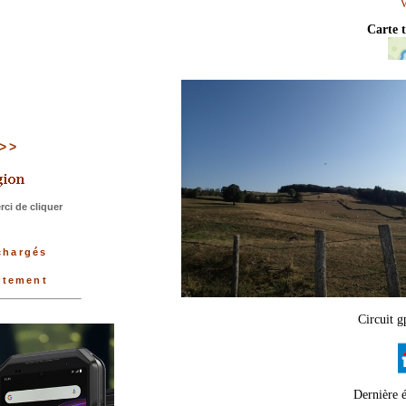
Carte 
>>>
ci de cliquer
échargés
rtement
Circuit g
Dernière 