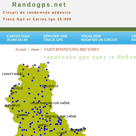
Randogps.net
Circuit de randonnée pédestre
Trace Gps et Cartes Ign 25:000
CARTES IGN®
DÉPOSER UNE
VISUALISER
CR
25:000 DU 69
TRACE GPS
MODIFIER UN CIRCUIT
R
Accueil
rhone
SAINT-BONNET-DES-BRUYERES
randonnée gps dans le Rhôn