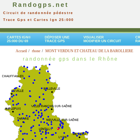
Randogps.net
Circuit de randonnée pédestre
Trace Gps et Cartes Ign 25:000
CARTES IGN®
DÉPOSER UNE
VISUALISER
CR
25:000 DU 69
TRACE GPS
MODIFIER UN CIRCUIT
R
Accueil
rhone
MONT VERDUN ET CHATEAU DE LA BAROLLIERE
randonnée gps dans le Rhône