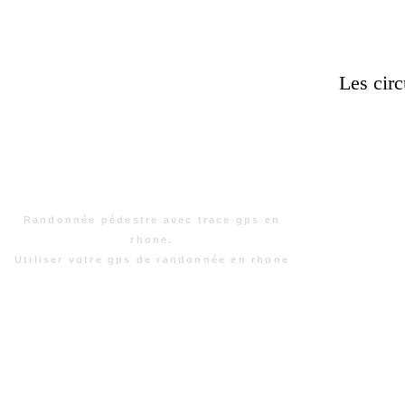
Les circ
Randonnée pédestre avec trace gps en
rhone.
Utiliser votre gps de randonnée en rhone