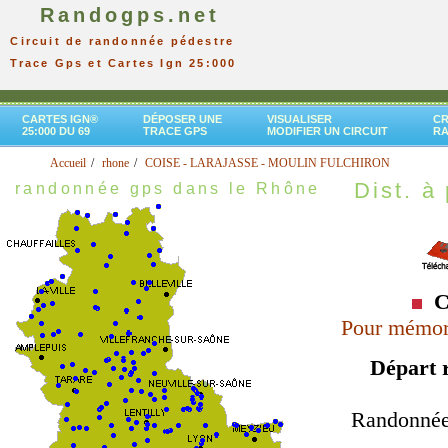
Randogps.net
Circuit de randonnée pédestre
Trace Gps et Cartes Ign 25:000
CARTES IGN®
DÉPOSER UNE
VISUALISER
CR
25:000 DU 69
TRACE GPS
MODIFIER UN CIRCUIT
R
Accueil
rhone
COISE - LARAJASSE - MOULIN FULCHIRON
Dist. à 
randonnée gps dans le Rhône
C
Pour mémori
Départ 
Randonnée 