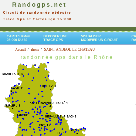
Randogps.net
Circuit de randonnée pédestre
Trace Gps et Cartes Ign 25:000
CARTES IGN®
DÉPOSER UNE
VISUALISER
CR
25:000 DU 69
TRACE GPS
MODIFIER UN CIRCUIT
R
Accueil
rhone
SAINT-ANDEOL-LE-CHATEAU
randonnée gps dans le Rhône