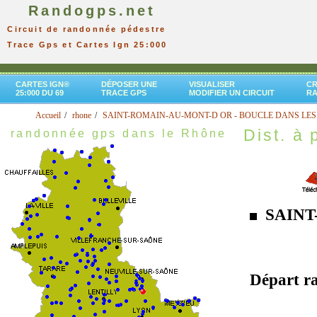
Randogps.net
Circuit de randonnée pédestre
Trace Gps et Cartes Ign 25:000
CARTES IGN®
DÉPOSER UNE
VISUALISER
CR
25:000 DU 69
TRACE GPS
MODIFIER UN CIRCUIT
R
Accueil
rhone
SAINT-ROMAIN-AU-MONT-D OR - BOUCLE DANS LES
Dist. à p
randonnée gps dans le Rhône
SAINT
Départ r