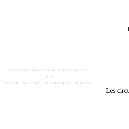
Randonnée pédestre avec trace gps en
rhone.
Utiliser votre gps de randonnée en rhone
Les circ