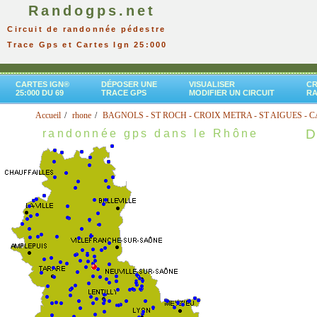
Randogps.net
Circuit de randonnée pédestre
Trace Gps et Cartes Ign 25:000
CARTES IGN®
DÉPOSER UNE
VISUALISER
CR
25:000 DU 69
TRACE GPS
MODIFIER UN CIRCUIT
R
Accueil
rhone
BAGNOLS - ST ROCH - CROIX METRA - ST AIGUES - 
D
randonnée gps dans le Rhône