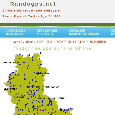
Randogps.net
Circuit de randonnée pédestre
Trace Gps et Cartes Ign 25:000
CARTES IGN®
DÉPOSER UNE
VISUALISER
CR
25:000 DU 69
TRACE GPS
MODIFIER UN CIRCUIT
R
Accueil
rhone
CIRCUIT AU DEPART DU CHATEAU DU POIRIER
randonnée gps dans le Rhône