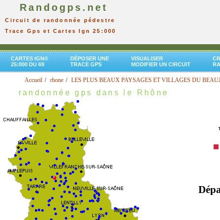
Randogps.net
Circuit de randonnée pédestre
Trace Gps et Cartes Ign 25:000
CARTES IGN®
DÉPOSER UNE
VISUALISER
CR
25:000 DU 69
TRACE GPS
MODIFIER UN CIRCUIT
R
Accueil
rhone
LES PLUS BEAUX PAYSAGES ET VILLAGES DU BEAUJ
randonnée gps dans le Rhône
Dépa