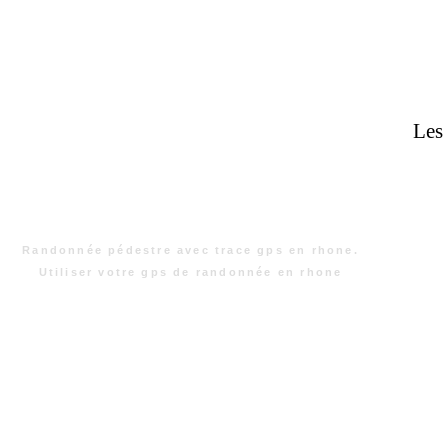
Les 
Randonnée pédestre avec trace gps en rhone.
Utiliser votre gps de randonnée en rhone