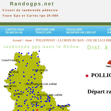
Randogps.net
Circuit de randonnée pédestre
Trace Gps et Cartes Ign 25:000
CARTES IGN®
DÉPOSER UNE
VISUALISER
CR
25:000 DU 69
TRACE GPS
MODIFIER UN CIRCUIT
R
Accueil
rhone
POLLIONNAY - LA CROIX DU BAN - COL DE LA LUER
Dist. à 
randonnée gps dans le Rhône
POLLIO
Départ r