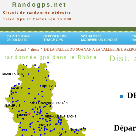
Randogps.net
Circuit de randonnée pédestre
Trace Gps et Cartes Ign 25:000
CARTES IGN®
DÉPOSER UNE
VISUALISER
CR
25:000 DU 69
TRACE GPS
MODIFIER UN CIRCUIT
R
Accueil
rhone
DE LA VALLEE DU SOANAN A LA VALLEE DE L AZER
Dist. 
randonnée gps dans le Rhône
DE
Dépar