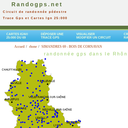
Randogps.net
Circuit de randonnée pédestre
Trace Gps et Cartes Ign 25:000
CARTES IGN®
DÉPOSER UNE
VISUALISER
CR
25:000 DU 69
TRACE GPS
MODIFIER UN CIRCUIT
R
Accueil
rhone
SIMANDRES 69 - BOIS DE CORNAVAN
randonnée gps dans le Rhô