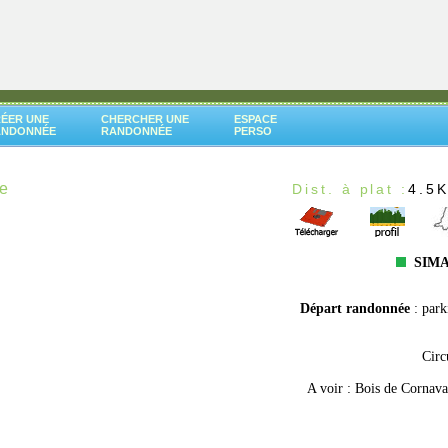
ÉER UNE
CHERCHER UNE
ESPACE
ANDONNÉE
RANDONNÉE
PERSO
ne
Dist. à plat :
4.5
SIMA
Départ randonnée
: par
Circ
A voir : Bois de Cornav