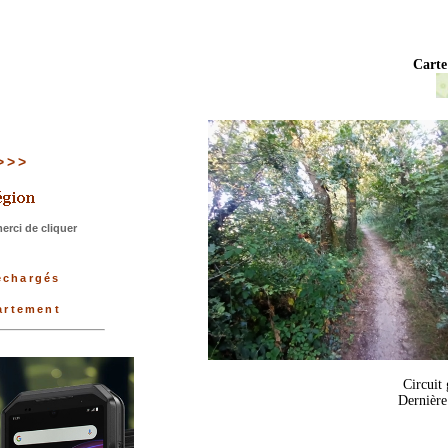
Carte
>>>>
rci de cliquer
léchargés
artement
Circuit
Dernière