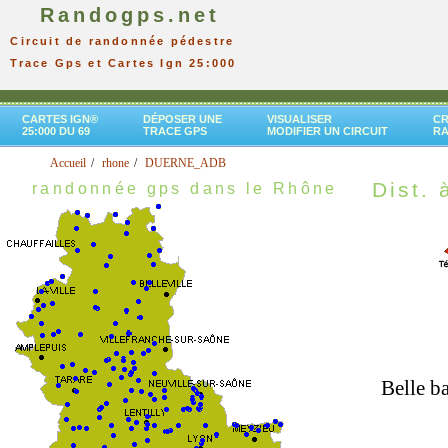
Randogps.net
Circuit de randonnée pédestre
Trace Gps et Cartes Ign 25:000
CARTES IGN®
DÉPOSER UNE
VISUALISER
CR
25:000 DU 69
TRACE GPS
MODIFIER UN CIRCUIT
R
Accueil
rhone
DUERNE_ADB
Dist. 
randonnée gps dans le Rhône
Belle b