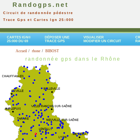
Randogps.net
Circuit de randonnée pédestre
Trace Gps et Cartes Ign 25:000
CARTES IGN®
DÉPOSER UNE
VISUALISER
CR
25:000 DU 69
TRACE GPS
MODIFIER UN CIRCUIT
R
Accueil
rhone
BIBOST
randonnée gps dans le Rhône