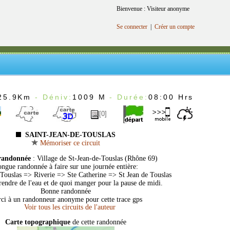
Bienvenue : Visiteur anonyme
Se connecter
|
Créer un compte
25.9Km
- Déniv:
1009 M
- Durée:
08:00 Hrs
[0]
SAINT-JEAN-DE-TOUSLAS
Mémoriser ce circuit
randonnée
: Village de St-Jean-de-Touslas (Rhône 69)
ngue randonnée à faire sur une journée entière:
 Touslas => Riverie => Ste Catherine => St Jean de Touslas
rendre de l'eau et de quoi manger pour la pause de midi.
Bonne randonnée
ci à un randonneur anonyme pour cette trace gps
Carte topographique
de cette randonnée