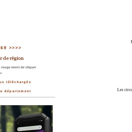
u 69 >>>>
 rouge merci de cliquer
>>
lus téléchargés
Les circu
du département