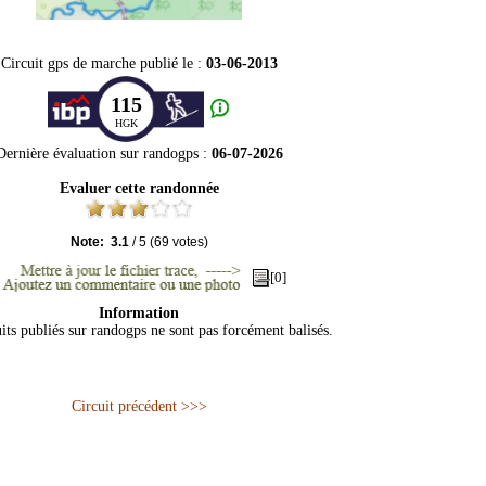
Circuit gps de marche publié le :
03-06-2013
115
HGK
Dernière évaluation sur
randogps
:
06-07-2026
Evaluer cette randonnée
Note:
3.1
/
5
(
69
votes)
[0]
Information
its publiés sur randogps ne sont pas forcément balisés.
Circuit précédent >>>