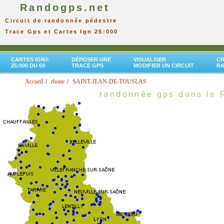
Randogps.net
Circuit de randonnée pédestre
Trace Gps et Cartes Ign 25:000
CARTES IGN®
DÉPOSER UNE
VISUALISER
CR
25:000 DU 69
TRACE GPS
MODIFIER UN CIRCUIT
R
Accueil
rhone
SAINT-JEAN-DE-TOUSLAS
randonnée gps dans le