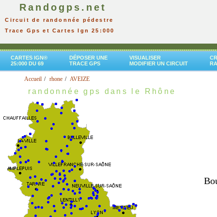
Randogps.net
Circuit de randonnée pédestre
Trace Gps et Cartes Ign 25:000
CARTES IGN®
DÉPOSER UNE
VISUALISER
CR
25:000 DU 69
TRACE GPS
MODIFIER UN CIRCUIT
R
Accueil
rhone
AVEIZE
randonnée gps dans le Rhône
Bou